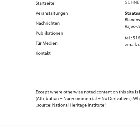
SCHNE
Startseite
Veranstaltungen
Staatss
Blanens
Nachrichten
Rájec-J
Publikationen
tel.: 51
Für Medien
email:
r
Kontakt
Except where otherwise noted content on this site i
(Attribution + Non-commercial + No Derivatives). Wh
„source: National Heritage Institute“.