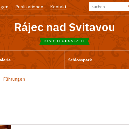
ngen
Publikationen
Kontakt
Rájec nad Svitavou
BESICHTIGUNGSZEIT
alerie
Schlosspark
Führungen