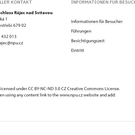
LLER KONTAKT
INFORMATIONEN FÜR BESUC
chloss Rájec nad Svitavou
ká 1
Informationen für Besucher
estřebí 679 02
Führungen
6 432 013
Besichtigungszeit
ajec@npu.cz
Eintritt
s licensed under CC BY-NC-ND 3.0 CZ
Creative Commons License
.
en using any content link to the www.npu.cz website and add: