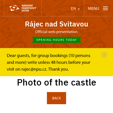
MENU
EN
Rájec nad Svitavou
Official web presentation
OPENING HOURS TODAY
Dear guests, for group bookings (10 persons
Zámek Rájec nad Svitavou
Photogalleries
and more) write unless 48 hours before your
Photo of the castle
visit on rajec@npu.cz. Thank you.
Photo of the castle
BACK