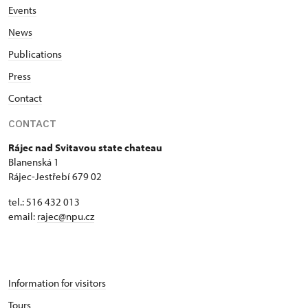
Events
News
Publications
Press
Contact
CONTACT
Rájec nad Svitavou state chateau
Blanenská 1
Rájec-Jestřebí 679 02
tel.: 516 432 013
email:
rajec@npu.cz
Information for visitors
Tours