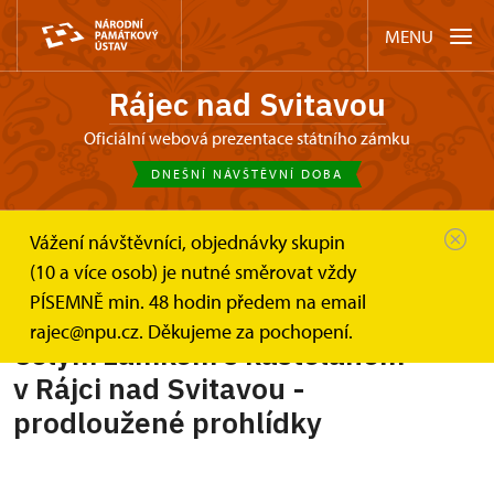
MENU
Rájec nad Svitavou
Oficiální webová prezentace státního zámku
DNEŠNÍ NÁVŠTĚVNÍ DOBA
Vážení návštěvníci, objednávky skupin
Zámek Rájec nad Svitavou
Akce
(10 a více osob) je nutné směrovat vždy
Celým zámkem s kastelánem v Rájci...
PÍSEMNĚ min. 48 hodin předem na email
rajec@npu.cz. Děkujeme za pochopení.
Celým zámkem s kastelánem
v Rájci nad Svitavou -
prodloužené prohlídky