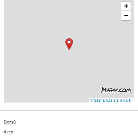
+
−
© Seznam.cz a.s. a další
Domů
Akce