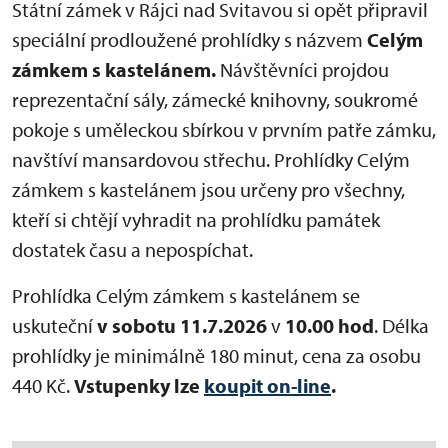
Státní zámek v Rájci nad Svitavou si opět připravil
speciální prodloužené prohlídky s názvem
Celým
zámkem s kastelánem.
Návštěvníci projdou
reprezentační sály, zámecké knihovny, soukromé
pokoje s uměleckou sbírkou v prvním patře zámku,
navštíví mansardovou střechu. Prohlídky Celým
zámkem s kastelánem jsou určeny pro všechny,
kteří si chtějí vyhradit na prohlídku památek
dostatek času a nepospíchat.
Prohlídka Celým zámkem s kastelánem se
uskuteční
v sobotu
11.7.2026
v
10.00 hod
. Délka
prohlídky je minimálně 180 minut, cena za osobu
440 Kč.
Vstupenky lze
koupit on-line
.