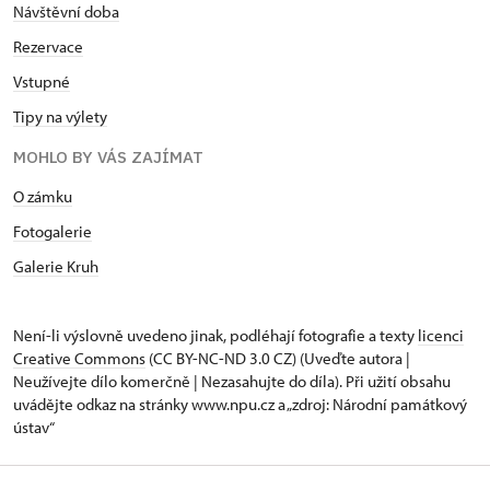
Návštěvní doba
Rezervace
Vstupné
Tipy na výlety
MOHLO BY VÁS ZAJÍMAT
O zámku
Fotogalerie
Galerie Kruh
Není-li výslovně uvedeno jinak, podléhají fotografie a texty
licenci
Creative Commons
(CC BY-NC-ND 3.0 CZ) (Uveďte autora |
Neužívejte dílo komerčně | Nezasahujte do díla). Při užití obsahu
uvádějte odkaz na stránky www.npu.cz a „zdroj: Národní památkový
ústav“