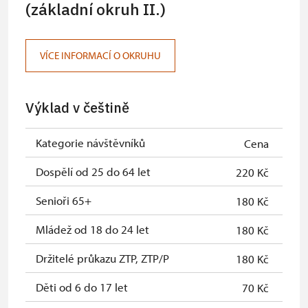
NPÚ
(základní okruh II.)
Jednorázové vstupenky vydané NPÚ
zdarma
VÍCE INFORMACÍ O OKRUHU
Průkaz zaměstnance NPÚ (+ až 3
zdarma
rodinní příslušníci)
Průkaz Náš člověk *
zdarma
Výklad v češtině
* Platí pouze pro jednu osobu
Kategorie návštěvníků
Cena
(držitele průkazu)
Dospělí od 25 do 64 let
220 Kč
Senioři 65+
180 Kč
Mládež od 18 do 24 let
180 Kč
Držitelé průkazu ZTP, ZTP/P
180 Kč
Děti od 6 do 17 let
70 Kč