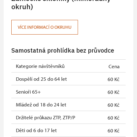
Karta zaměstnance s QR kódem MK
okruh)
neposkytuje se
ČR *
Průkaz ICOMOS *
neposkytuje se
VÍCE INFORMACÍ O OKRUHU
Celoroční volné vstupenky vydané
zdarma
NPÚ
Samostatná prohlídka bez průvodce
Jednorázové vstupenky vydané NPÚ
zdarma
Kategorie návštěvníků
Cena
Průkaz zaměstnance NPÚ (+ až 3
zdarma
rodinní příslušníci)
Dospělí od 25 do 64 let
60 Kč
Průkaz Náš člověk *
zdarma
Senioři 65+
60 Kč
* Platí pouze pro jednu osobu
Mládež od 18 do 24 let
60 Kč
(držitele průkazu)
Držitelé průkazu ZTP, ZTP/P
60 Kč
Děti od 6 do 17 let
60 Kč