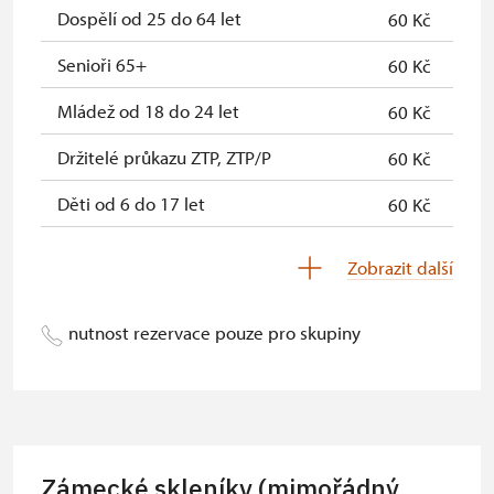
Průkaz zaměstnance NPÚ (+ až 3
zdarma
Dospělí od 25 do 64 let
60 Kč
rodinní příslušníci)
Senioři 65+
60 Kč
Průkaz Náš člověk *
zdarma
Mládež od 18 do 24 let
60 Kč
* Platí pouze pro jednu osobu
Držitelé průkazu ZTP, ZTP/P
60 Kč
(držitele průkazu)
Děti od 6 do 17 let
60 Kč
Děti do 5 let
60 Kč
Zobrazit další
Průvodce držitele průkazu ZTP/P
zdarma
nutnost rezervace pouze pro skupiny
Pedagogický dozor (pro školní
zdarma
skupiny 1 osoba na 10 dětí)
Průvodce organizované skupiny (1
zdarma
osoba pro celou skupinu min. 15
osob)
Zámecké skleníky (mimořádný