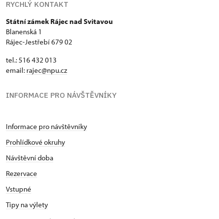
RYCHLÝ KONTAKT
Průkaz zaměstnance NPÚ (+ až 3
zdarma
Státní zámek Rájec nad Svitavou
rodinní příslušníci)
Blanenská 1
Rájec-Jestřebí 679 02
Průkaz Náš člověk *
zdarma
tel.: 516 432 013
* Platí pouze pro jednu osobu
email:
rajec@npu.cz
(držitele průkazu)
INFORMACE PRO NÁVŠTĚVNÍKY
Informace pro návštěvníky
Prohlídkové okruhy
Návštěvní doba
Rezervace
Vstupné
Tipy na výlety