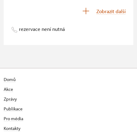
Děti do 5 let
zdarma
Zobrazit další
Průvodce držitele průkazu ZTP/P
zdarma
rezervace není nutná
Pedagogický dozor (pro školní
zdarma
skupiny 1 osoba na 15 dětí)
Průvodce organizované skupiny (1
zdarma
osoba pro celou skupinu min. 15
osob)
Karta zaměstnance s QR kódem MK
neposkytuje se
Domů
ČR *
Akce
Průkaz ICOMOS *
neposkytuje se
Zprávy
Publikace
Celoroční volné vstupenky vydané
zdarma
NPÚ
Pro média
Kontakty
Jednorázové vstupenky vydané NPÚ
zdarma