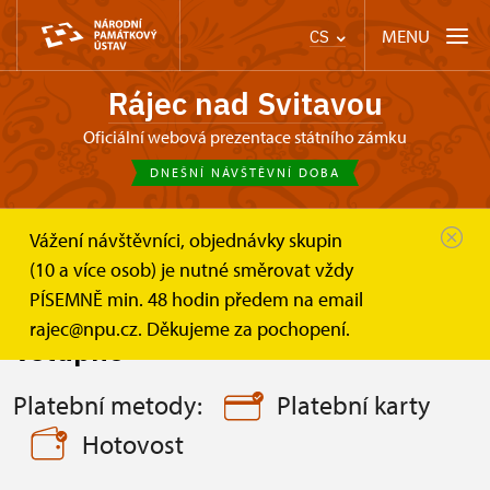
MENU
CS
Rájec nad Svitavou
Oficiální webová prezentace státního zámku
DNEŠNÍ NÁVŠTĚVNÍ DOBA
Vážení návštěvníci, objednávky skupin
Zámek Rájec nad Svitavou
Informace pro návštěvníky
(10 a více osob) je nutné směrovat vždy
Vstupné
PÍSEMNĚ min. 48 hodin předem na email
rajec@npu.cz. Děkujeme za pochopení.
Vstupné
Platební metody:
Platební karty
Hotovost