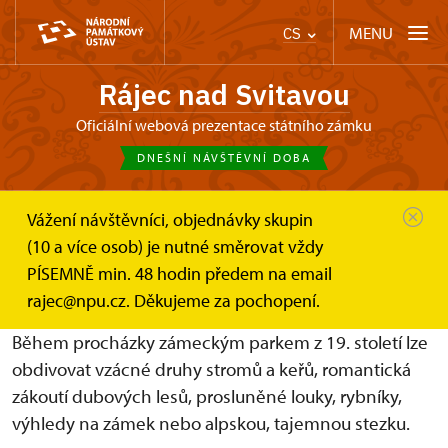
MENU
CS
Rájec nad Svitavou
Oficiální webová prezentace státního zámku
DNEŠNÍ NÁVŠTĚVNÍ DOBA
Vážení návštěvníci, objednávky skupin
Zámek Rájec nad Svitavou
(10 a více osob) je nutné směrovat vždy
Zámecké zahradnictví a park
Zámecký park
PÍSEMNĚ min. 48 hodin předem na email
Zámecký romantický park
rajec@npu.cz. Děkujeme za pochopení.
Během procházky zámeckým parkem z 19. století lze
obdivovat vzácné druhy stromů a keřů, romantická
zákoutí dubových lesů, prosluněné louky, rybníky,
výhledy na zámek nebo alpskou, tajemnou stezku.