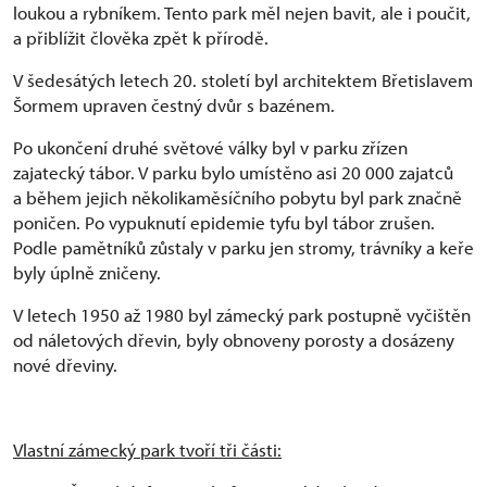
loukou a rybníkem. Tento park měl nejen bavit, ale i poučit,
a přiblížit člověka zpět k přírodě.
V šedesátých letech 20. století byl architektem Břetislavem
Šormem upraven čestný dvůr s bazénem.
Po ukončení druhé světové války byl v parku zřízen
zajatecký tábor. V parku bylo umístěno asi 20 000 zajatců
a během jejich několikaměsíčního pobytu byl park značně
poničen. Po vypuknutí epidemie tyfu byl tábor zrušen.
Podle pamětníků zůstaly v parku jen stromy, trávníky a keře
byly úplně zničeny.
V letech 1950 až 1980 byl zámecký park postupně vyčištěn
od náletových dřevin, byly obnoveny porosty a dosázeny
nové dřeviny.
Vlastní zámecký park tvoří tři části: