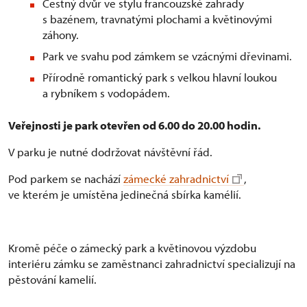
Čestný dvůr ve stylu francouzské zahrady
s bazénem, travnatými plochami a květinovými
záhony.
Park ve svahu pod zámkem se vzácnými dřevinami.
Přírodně romantický park s velkou hlavní loukou
a rybníkem s vodopádem.
Veřejnosti je park otevřen od 6.00 do 20.00 hodin.
V parku je nutné dodržovat návštěvní řád.
Pod parkem se nachází
zámecké zahradnictví
,
ve kterém je umístěna jedinečná sbírka kamélií.
Kromě péče o zámecký park a květinovou výzdobu
interiéru zámku se zaměstnanci zahradnictví specializují na
pěstování kamelií.