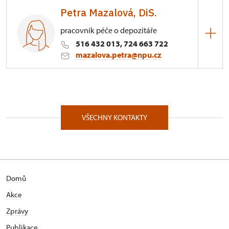
Petra Mazalová, DiS.
pracovník péče o depozitáře
516 432 013, 724 663 722
mazalova.petra@npu.cz
ÚPS v Kroměříži
Blanenská 1/, Rájec-Jestřebí 67902
VŠECHNY KONTAKTY
Domů
Akce
Zprávy
Publikace