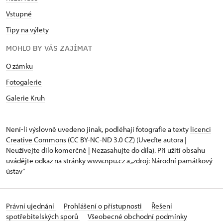
Vstupné
Tipy na výlety
MOHLO BY VÁS ZAJÍMAT
O zámku
Fotogalerie
Galerie Kruh
Není-li výslovně uvedeno jinak, podléhají fotografie a texty
licenci
Creative Commons
(CC BY-NC-ND 3.0 CZ) (Uveďte autora |
Neužívejte dílo komerčně | Nezasahujte do díla). Při užití obsahu
uvádějte odkaz na stránky www.npu.cz a „zdroj: Národní památkový
ústav“
Právní ujednání
Prohlášení o přístupnosti
Řešení
spotřebitelských sporů
Všeobecné obchodní podmínky