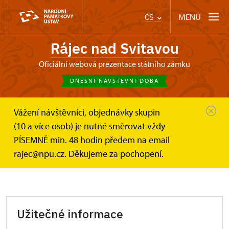
MENU
CS
Rájec nad Svitavou
Oficiální webová prezentace státního zámku
DNEŠNÍ NÁVŠTĚVNÍ DOBA
Vážení návštěvníci, objednávky skupin
Zámek Rájec nad Svitavou
Informace pro návštěvníky
(10 a více osob) je nutné směrovat vždy
PÍSEMNĚ min. 48 hodin předem na email
Informace pro návštěvníky
rajec@npu.cz. Děkujeme za pochopení.
Užitečné informace