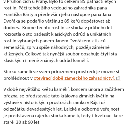
v Průhonicích u Prahy. Bylo to celkem 85 patnáctiletých
rostlin. Péčí tehdejšího vedoucího zahradníka pana
Františka Bárty a především jeho nástupce pana Jana
Dvořáka se podařilo většinu z 85 keřů dopěstovat až
dodnes. Kromě těchto rostlin se sbírka v průběhu let
rozrostla o sto padesát klasických odrůd a unikátních
rostlin vybraných panem Janem Dvořákem z tisíců
semenáčů, zprvu spíše náhodných, později záměrně
křížených. Celkově tak nynější soubor obsahuje čtyři sta
klasických i méně známých odrůd kamélií.
Sbírku kamélií ve svém přirozeném prostředí je možné si
prohlédnout v
otevírací době zámeckého zahradnictví.
V době největšího květu kamélií, koncem února a začátkem
března, se představuje tato královna zimních květin na
výstavě v historických prostorách zámku v Rájci už
od začátku devadesátých let. Laické a odborné veřejnosti
je představena rájecká sbírka kamélií, tedy i kvetoucí keře
staré 30 až 60 let.