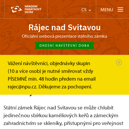
MENU
CS
Rájec nad Svitavou
Oficiální webová prezentace státního zámku
DNEŠNÍ NÁVŠTĚVNÍ DOBA
Vážení návštěvníci, objednávky skupin
Zámek Rájec nad Svitavou
Rájecké kamélie
(10 a více osob) je nutné směrovat vždy
PÍSEMNĚ min. 48 hodin předem na email
,,Rájecké kamélie" a zámecké
rajec@npu.cz. Děkujeme za pochopení.
skleníky
Státní zámek Rájec nad Svitavou se může chlubit
jedinečnou sbírkou kaméliových keřů a zámeckým
zahradnictvím se skleníky, přístupnými pro veřejnost