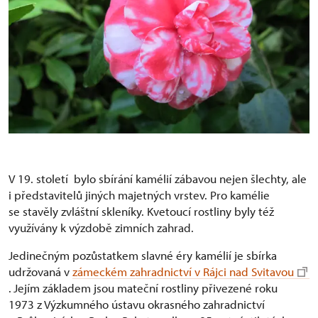
V 19. století bylo sbírání kamélií zábavou nejen šlechty, ale
i představitelů jiných majetných vrstev. Pro kamélie
se stavěly zvláštní skleníky. Kvetoucí rostliny byly též
využívány k výzdobě zimních zahrad.
Jedinečným pozůstatkem slavné éry kamélií je sbírka
udržovaná v
zámeckém zahradnictví v Rájci nad Svitavou
.
Jejím základem jsou mateční rostliny přivezené roku
1973 z Výzkumného ústavu okrasného zahradnictví