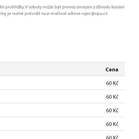
dní prohlídky. V soboty může být provoz omezen z důvodu konání
iny je nutné potvrdit na e-mailové adrese rajec@npu.cz
Cena
60 Kč
60 Kč
60 Kč
60 Kč
60 Kč