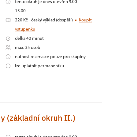
tento okruh je dnes otevřen 9.00 –
15.00
220 Kč - český výklad (dospělí)
Koupit
vstupenku
délka 40 minut
max. 35 osob
nutnost rezervace pouze pro skupiny
lze uplatnit permanentku
y (základní okruh II.)
tento okruh je dnes otevřen 9.00 –