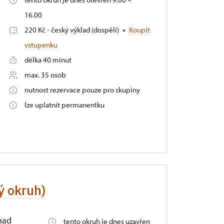
16.00
220 Kč - český výklad (dospělí)
Koupit
vstupenku
délka 40 minut
max. 35 osob
nutnost rezervace pouze pro skupiny
lze uplatnit permanentku
ý okruh)
nad
tento okruh je dnes uzavřen