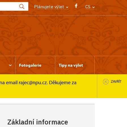
Plánujete výlet
CS
Fotogalerie
Tipy na výlet
 na email rajec@npu.cz. Děkujeme za
ZAVŘÍT
vý okruh)
Základní informace