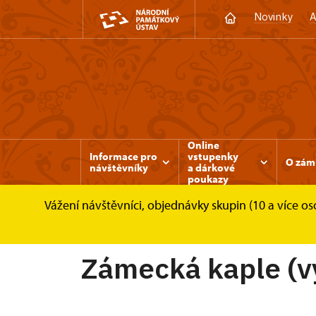
Novinky
A
Online
Informace pro
vstupenky
O zám
návštěvníky
a dárkové
poukazy
Vážení návštěvníci, objednávky skupin (10 a více 
Zámek Rájec nad Svitavou
Informace pro n
Zámecká kaple (v