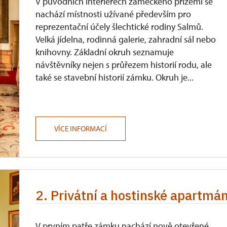
V původních interiérech zámeckého přízemí se
nachází místnosti užívané především pro
ůkazu)
reprezentační účely šlechtické rodiny Salmů.
Velká jídelna, rodinná galerie, zahradní sál nebo
knihovny. Základní okruh seznamuje
návštěvníky nejen s průřezem historií rodu, ale
také se stavební historií zámku. Okruh je...
VÍCE INFORMACÍ
2. Privátní a hostinské apartmán
V prvním patře zámku nachází nově otevřené