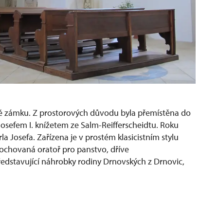
ě zámku. Z prostorových důvodu byla přemístěna do
Josefem I. knížetem ze Salm-Reifferscheidtu. Roku
rla Josefa. Zařízena je v prostém klasicistním stylu
 dochovaná oratoř pro panstvo, dříve
ředstavující náhrobky rodiny Drnovských z Drnovic,