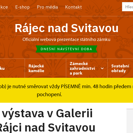
kce
E-shop
Pro média
Kontakt
Rájec nad Svitavou
Oficiální webová prezentace státního zámku
DNEŠNÍ NÁVŠTĚVNÍ DOBA
Zámecké
Rájecké
Svatební
ku
zahradnictví
kamélie
obřady
a park
osob) je nutné směrovat vždy PÍSEMNĚ min. 48 hodin předem
kolem nás - výstava v Galerii...
pochopení.
výstava v Galerii
ájci nad Svitavou