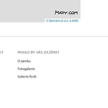
© Seznam.cz a.s. a další
KY
MOHLO BY VÁS ZAJÍMAT
O zámku
Fotogalerie
Galerie Kruh