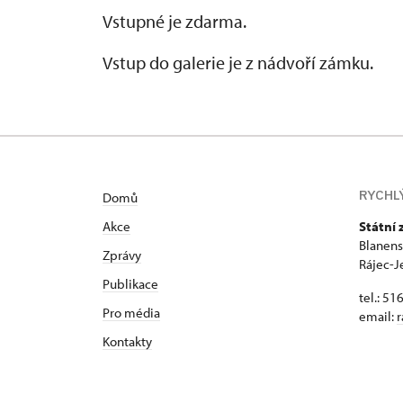
Vstupné je zdarma.
Vstup do galerie je z nádvoří zámku.
RYCHL
Domů
Akce
Státní
Blanens
Zprávy
Rájec-J
Publikace
tel.: 51
Pro média
email:
r
Kontakty