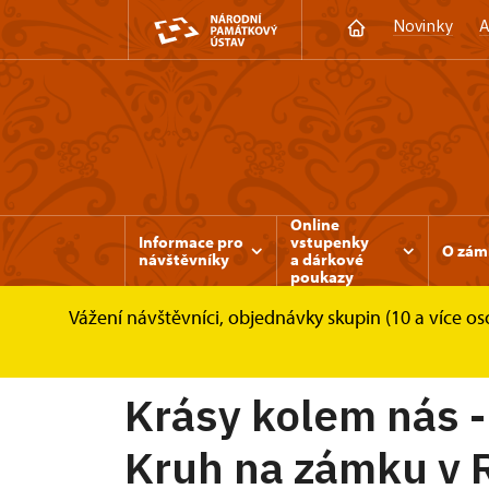
Novinky
A
Online
Informace pro
vstupenky
O zám
návštěvníky
a dárkové
poukazy
Vážení návštěvníci, objednávky skupin (10 a více 
Zámek Rájec nad Svitavou
Akce
Krásy 
Krásy kolem nás - 
Kruh na zámku v R