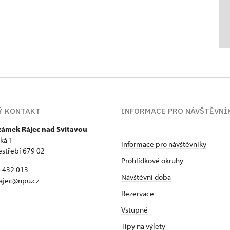
Ý KONTAKT
INFORMACE PRO NÁVŠTĚVNÍ
 zámek Rájec nad Svitavou
ká 1
Informace pro návštěvníky
estřebí 679 02
Prohlídkové okruhy
6 432 013
Návštěvní doba
ajec@npu.cz
Rezervace
Vstupné
Tipy na výlety