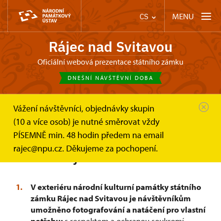
MENU
CS
Rájec nad Svitavou
Oficiální webová prezentace státního zámku
DNEŠNÍ NÁVŠTĚVNÍ DOBA
Vážení návštěvníci, objednávky skupin
Zámek Rájec nad Svitavou
Informace pro návštěvníky
(10 a více osob) je nutné směrovat vždy
Fotografování a natáčení
PÍSEMNĚ min. 48 hodin předem na email
Fotografování a natáčení
rajec@npu.cz. Děkujeme za pochopení.
návštěvníky
V exteriéru národní kulturní památky státního
zámku Rájec nad Svitavou je návštěvníkům
umožněno fotografování a natáčení pro vlastní
potřebu;
s respektem a ochranou soukromí