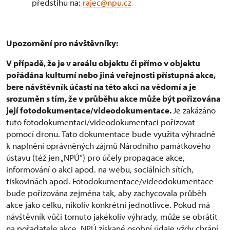
předstihu na:
rajec@npu.cz
Upozornění pro návštěvníky:
V případě, že je v areálu objektu či přímo v objektu
pořádána kulturní nebo jiná veřejnosti přístupná akce,
bere návštěvník účastí na této akci na vědomí a je
srozuměn s tím, že v průběhu akce může být pořizována
její fotodokumentace/videodokumentace.
Je zakázáno
tuto fotodokumentaci/videodokumentaci pořizovat
pomocí dronu. Tato dokumentace bude využita výhradně
k naplnění oprávněných zájmů Národního památkového
ústavu (též jen „NPÚ“) pro účely propagace akce,
informování o akci apod. na webu, sociálních sítích,
tiskovinách apod. Fotodokumentace/videodokumentace
bude pořizována zejména tak, aby zachycovala průběh
akce jako celku, nikoliv konkrétní jednotlivce. Pokud má
návštěvník vůči tomuto jakékoliv výhrady, může se obrátit
na pořadatele akce. NPÚ získané osobní údaje vždy chrání