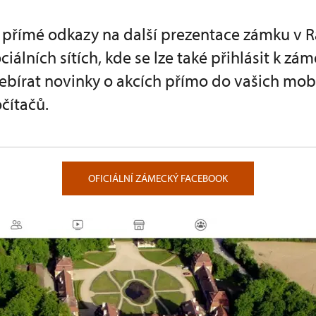
 přímé odkazy na další prezentace zámku v R
ciálních sítích, kde se lze také přihlásit k z
ebírat novinky o akcích přímo do vašich mobi
čítačů.
OFICIÁLNÍ ZÁMECKÝ FACEBOOK