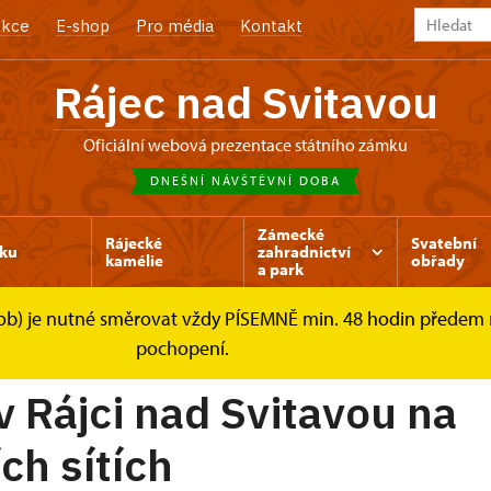
kce
E-shop
Pro média
Kontakt
Rájec nad Svitavou
Oficiální webová prezentace státního zámku
DNEŠNÍ NÁVŠTĚVNÍ DOBA
Zámecké
Rájecké
Svatební
ku
zahradnictví
kamélie
obřady
a park
osob) je nutné směrovat vždy PÍSEMNĚ min. 48 hodin předem
ávštěvníky
Zámek on-line
pochopení.
 Rájci nad Svitavou na
ch sítích