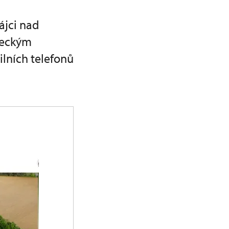
ájci nad
ámeckým
lních telefonů