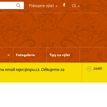
Plánujete výlet
CS
Fotogalerie
Tipy na výlet
 na email rajec@npu.cz. Děkujeme za
ZAVŘÍT