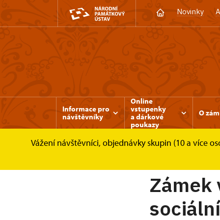
Novinky
A
Online
Informace pro
vstupenky
O zám
návštěvníky
a dárkové
poukazy
Vážení návštěvníci, objednávky skupin (10 a více 
Zámek Rájec nad Svitavou
Informace pro n
Zámek v
sociální