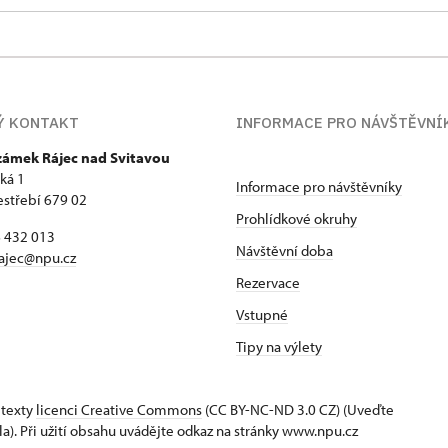
Ý KONTAKT
INFORMACE PRO NÁVŠTĚVNÍ
 zámek Rájec nad Svitavou
ká 1
Informace pro návštěvníky
estřebí 679 02
Prohlídkové okruhy
6 432 013
Návštěvní doba
ajec@npu.cz
Rezervace
Vstupné
Tipy na výlety
 texty
licenci Creative Commons
(CC BY-NC-ND 3.0 CZ) (Uveďte
la). Při užití obsahu uvádějte odkaz na stránky www.npu.cz