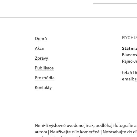
RYCHL
Domů
Akce
Státní
Blanens
Zprávy
Rájec-J
Publikace
tel.: 51
Pro média
email:
r
Kontakty
Není-li výslovně uvedeno jinak, podléhají fotografie a
autora | Neužívejte dílo komerčně | Nezasahujte do dí