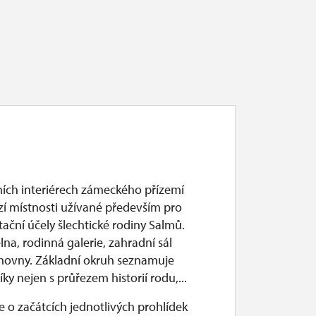
ích interiérech zámeckého přízemí
zí místnosti užívané především pro
ační účely šlechtické rodiny Salmů.
elna, rodinná galerie, zahradní sál
hovny. Základní okruh seznamuje
ky nejen s průřezem historií rodu,...
 o začátcích jednotlivých prohlídek