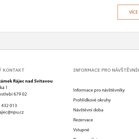
VÍCE
Ý KONTAKT
INFORMACE PRO NÁVŠTĚVNÍ
 zámek Rájec nad Svitavou
ká 1
Informace pro návštěvníky
estřebí 679 02
Prohlídkové okruhy
6 432 013
Návštěvní doba
ajec@npu.cz
Rezervace
Vstupné