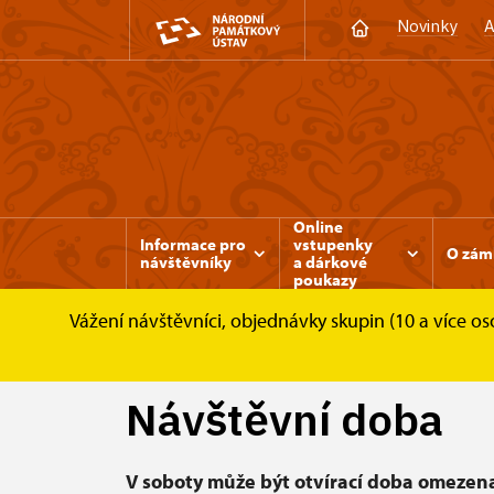
Novinky
A
Online
Informace pro
vstupenky
O zám
návštěvníky
a dárkové
poukazy
Vážení návštěvníci, objednávky skupin (10 a více 
Zámek Rájec nad Svitavou
Informace pro n
Návštěvní doba
V soboty může být otvírací doba omezen