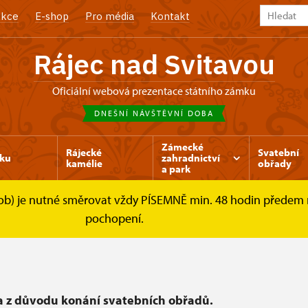
kce
E-shop
Pro média
Kontakt
Rájec nad Svitavou
Oficiální webová prezentace státního zámku
DNEŠNÍ NÁVŠTĚVNÍ DOBA
Zámecké
Rájecké
Svatební
ku
zahradnictví
kamélie
obřady
a park
osob) je nutné směrovat vždy PÍSEMNĚ min. 48 hodin předem
ávštěvníky
Návštěvní doba
pochopení.
a z důvodu konání svatebních obřadů.