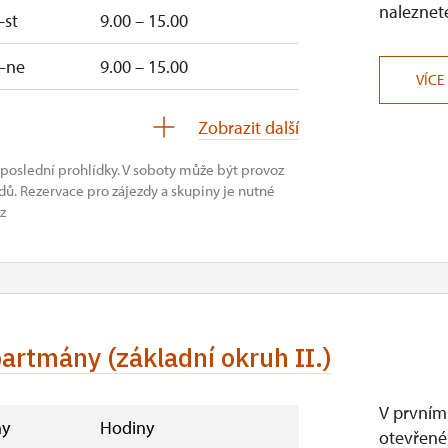
naleznete
–st
9.00 – 15.00
–ne
9.00 – 15.00
VÍCE
–ne
9.00 – 15.00
Zobrazit další
uzavřen
 poslední prohlídky. V soboty může být provoz
ů. Rezervace pro zájezdy a skupiny je nutné
z
partmány (základní okruh II.)
V prvním
y
Hodiny
otevřené