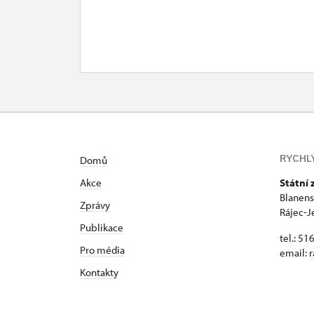
RYCHL
Domů
Akce
Státní
Blanens
Zprávy
Rájec-J
Publikace
tel.: 51
Pro média
email:
r
Kontakty