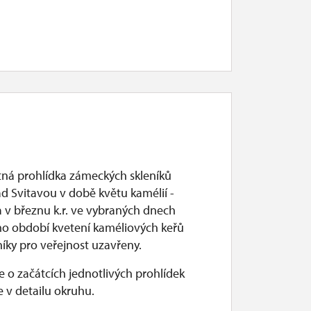
ná prohlídka zámeckých skleníků
ad Svitavou v době květu kamélií -
a v březnu k.r. ve vybraných dnech
mo období kvetení kaméliových keřů
níky pro veřejnost uzavřeny.
 o začátcích jednotlivých prohlídek
 v detailu okruhu.