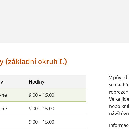
 (základní okruh I.)
V původn
y
Hodiny
se nachá
reprezent
–ne
9.00 – 15.00
Velká jíd
nebo kni
–ne
9.00 – 15.00
návštěvní
9.00 – 15.00
Informace