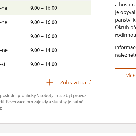
a hostins
–ne
9.00 – 16.00
je obýval
panství k
–ne
9.00 – 16.00
Okruh př
rodinnou 
9.00 – 16.00
Informace
–ne
9.00 – 14.00
naleznete
–st
9.00 – 14.00
VÍCE
uzavřen
Zobrazit další
 poslední prohlídky. V soboty může být provoz
ů. Rezervace pro zájezdy a skupiny je nutné
z