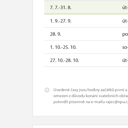
7. 7.-31. 8.
út
1. 9.-27. 9.
út
28. 9.
po
1. 10.-25. 10.
so
27. 10.-28. 10.
út
29. 10.-31. 12.
Uvedené časy jsou hodiny začátků první a
omezen z důvodu konání svatebních obřad
potvrdit písemně na e-mailu rajec@npu.c