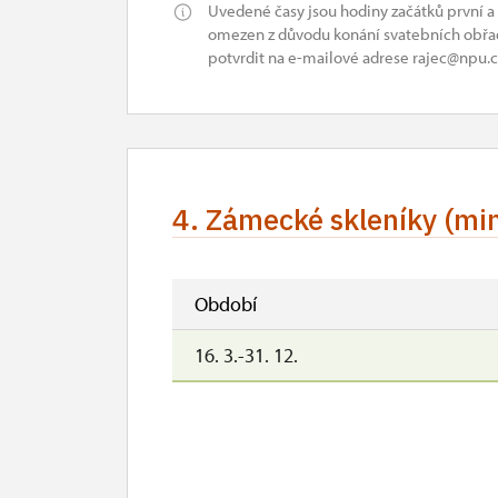
Uvedené časy jsou hodiny začátků první a
omezen z důvodu konání svatebních obřad
potvrdit na e-mailové adrese rajec@npu.c
4. Zámecké skleníky (mi
Období
16. 3.-31. 12.