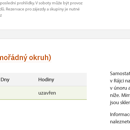
 poslední prohlídky. V soboty může být provoz
ů. Rezervace pro zájezdy a skupiny je nutné
z
mořádný okruh)
Samostat
Dny
Hodiny
v Rájci n
v únoru 
uzavřen
níže. Mi
jsou skle
Informace
naleznete