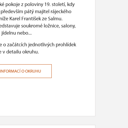
ké pokoje z poloviny 19. století, kdy
 především pátý majitel rájeckého
níže Karel František ze Salmu.
edstavuje soukromé ložnice, salony,
jídelnu nebo...
 o začátcích jednotlivých prohlídek
 v detailu okruhu.
 INFORMACÍ O OKRUHU