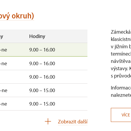
ový okruh)
Zámecká 
y
Hodiny
klasicist
v jižním
–ne
9.00 – 16.00
termínec
návštěva
–ne
9.00 – 16.00
výstavy. 
s průvod
9.00 – 16.00
Informace
–ne
9.00 – 15.00
naleznete
–ne
9.00 – 15.00
VÍCE
uzavřen
Zobrazit další