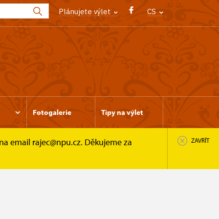
Plánujete výlet
CS
Fotogalerie
Tipy na výlet
 na email rajec@npu.cz. Děkujeme za
ZAVŘÍT