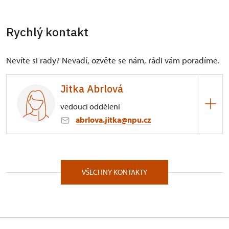
Rychlý kontakt
Nevíte si rady? Nevadí, ozvěte se nám, rádi vám poradíme.
Jitka Abrlová
vedoucí oddělení
abrlova.jitka@npu.cz
ÚPS v Kroměříži
Blanenská 1/, Rájec-Jestřebí 67902
VŠECHNY KONTAKTY