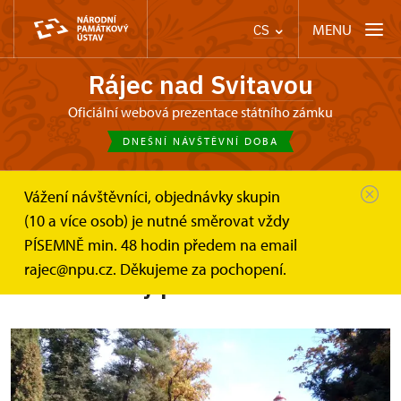
MENU
CS
Rájec nad Svitavou
Oficiální webová prezentace státního zámku
DNEŠNÍ NÁVŠTĚVNÍ DOBA
Vážení návštěvníci, objednávky skupin
Zámek Rájec nad Svitavou
Zámecké zahradnictví a park
(10 a více osob) je nutné směrovat vždy
PÍSEMNĚ min. 48 hodin předem na email
Zámecké zahradnictví
rajec@npu.cz. Děkujeme za pochopení.
a romantický park