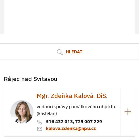
© Seznam.cz a.s. a další
HLEDAT
Rájec nad Svitavou
Mgr. Zdeňka Kalová, DiS.
vedoucí správy památkového objektu
(kastelán)
516 432 013, 725 007 229
kalova.zdenka@npu.cz