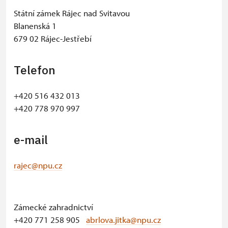
−
Státní zámek Rájec nad Svitavou
Blanenská 1
679 02 Rájec-Jestřebí
Telefon
+420 516 432 013
+420 778 970 997
e-mail
rajec@npu.cz
Zámecké zahradnictví
+420 771 258 905
abrlova.jitka@npu.cz