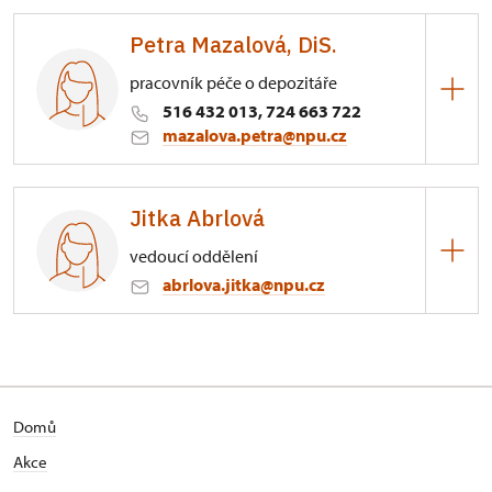
Zámek Rájec nad Svitavou
Petra Mazalová, DiS.
Blanenská 1/, Rájec-Jestřebí
pracovník péče o depozitáře
516 432 013, 724 663 722
mazalova.petra@npu.cz
Zámek Rájec nad Svitavou
Jitka Abrlová
Blanenská 1/, Rájec-Jestřebí
vedoucí oddělení
abrlova.jitka@npu.cz
Zámek Rájec nad Svitavou
Blanenská 1/, Rájec-Jestřebí
Zámecké zahradnictví
Domů
Akce