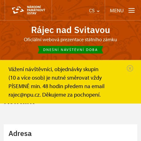
MENU
CS
Rájec nad Svitavou
Oficiální webová prezentace státního zámku
DNEŠNÍ NÁVŠTĚVNÍ DOBA
Vážení návštěvníci, objednávky skupin
Zámek Rájec nad Svitavou
Informace pro návštěvníky
(10 a více osob) je nutné směrovat vždy
Kontakt
PÍSEMNĚ min. 48 hodin předem na email
rajec@npu.cz. Děkujeme za pochopení.
Kontakt
Adresa
+