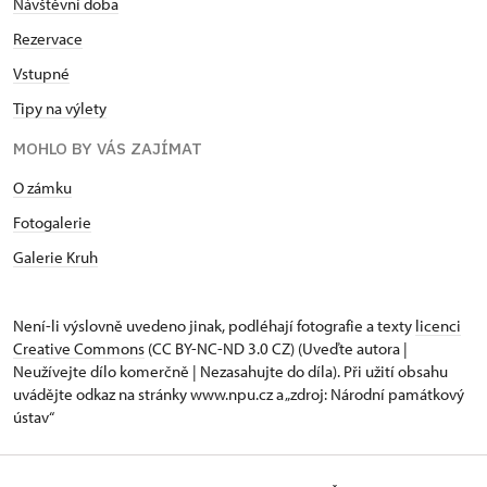
Návštěvní doba
Rezervace
Vstupné
Tipy na výlety
MOHLO BY VÁS ZAJÍMAT
O zámku
Fotogalerie
Galerie Kruh
Není-li výslovně uvedeno jinak, podléhají fotografie a texty
licenci
Creative Commons
(CC BY-NC-ND 3.0 CZ) (Uveďte autora |
Neužívejte dílo komerčně | Nezasahujte do díla). Při užití obsahu
uvádějte odkaz na stránky www.npu.cz a „zdroj: Národní památkový
ústav“