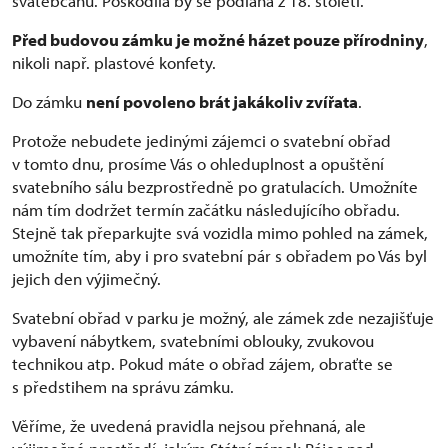
svatebčanů. Poškodila by se podlaha z 18. století.
Před budovou zámku je možné házet pouze přírodniny
,
nikoli např. plastové konfety.
Do zámku
není povoleno brát jakákoliv zvířata
.
Protože nebudete jedinými zájemci o svatební obřad
v tomto dnu, prosíme Vás o ohleduplnost a opuštění
svatebního sálu bezprostředně po gratulacích. Umožníte
nám tím dodržet termín začátku následujícího obřadu.
Stejně tak přeparkujte svá vozidla mimo pohled na zámek,
umožníte tím, aby i pro svatební pár s obřadem po Vás byl
jejich den výjimečný.
Svatební obřad v parku je možný, ale zámek zde nezajišťuje
vybavení nábytkem, svatebními oblouky, zvukovou
technikou atp. Pokud máte o obřad zájem, obraťte se
s předstihem na správu zámku.
Věříme, že uvedená pravidla nejsou přehnaná, ale