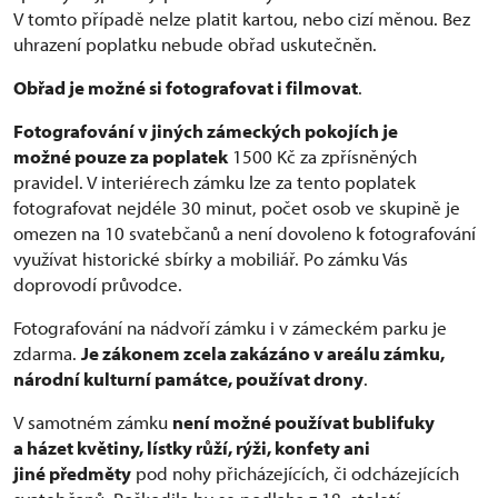
V tomto případě nelze platit kartou, nebo cizí měnou. Bez
uhrazení poplatku nebude obřad uskutečněn.
Obřad je možné si fotografovat i filmovat
.
Fotografování v jiných zámeckých pokojích je
možné pouze za poplatek
1500 Kč za zpřísněných
pravidel. V interiérech zámku lze za tento poplatek
fotografovat nejdéle 30 minut, počet osob ve skupině je
omezen na 10 svatebčanů a není dovoleno k fotografování
využívat historické sbírky a mobiliář. Po zámku Vás
doprovodí průvodce.
Fotografování na nádvoří zámku i v zámeckém parku je
zdarma.
Je zákonem zcela zakázáno v areálu zámku,
národní kulturní památce, používat drony
.
V samotném zámku
není možné používat bublifuky
a házet květiny, lístky růží, rýži, konfety ani
jiné předměty
pod nohy přicházejících, či odcházejících