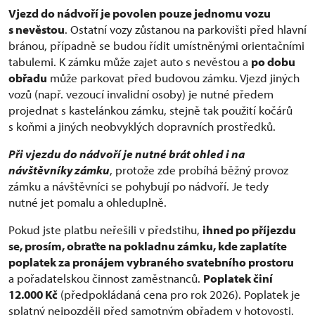
Vjezd do nádvoří je povolen pouze jednomu vozu
s nevěstou
. Ostatní vozy zůstanou na parkovišti před hlavní
bránou, případně se budou řídit umístněnými orientačními
tabulemi. K zámku může zajet auto s nevěstou a
po dobu
obřadu
může parkovat před budovou zámku. Vjezd jiných
vozů (např. vezoucí invalidní osoby) je nutné předem
projednat s kastelánkou zámku, stejně tak použití kočárů
s koňmi a jiných neobvyklých dopravních prostředků.
Při vjezdu do nádvoří je nutné brát ohled i na
návštěvníky zámku
, protože zde probíhá běžný provoz
zámku a návštěvníci se pohybují po nádvoří. Je tedy
nutné jet pomalu a ohleduplně.
Pokud jste platbu neřešili v předstihu,
ihned po příjezdu
se, prosím, obraťte na pokladnu zámku,
kde zaplatíte
poplatek za pronájem vybraného svatebního prostoru
a pořadatelskou činnost zaměstnanců.
Poplatek činí
12.000 Kč
(předpokládaná cena pro rok 2026). Poplatek je
splatný nejpozději před samotným obřadem v hotovosti.