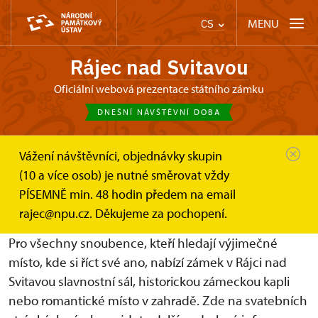
MENU
CS
Rájec nad Svitavou
Oficiální webová prezentace státního zámku
DNEŠNÍ NÁVŠTĚVNÍ DOBA
Vážení návštěvníci, objednávky skupin
Zámek Rájec nad Svitavou
Svatební obřady
(10 a více osob) je nutné směrovat vždy
PÍSEMNĚ min. 48 hodin předem na email
Svatby v Ráj(c)i
rajec@npu.cz. Děkujeme za pochopení.
Pro všechny snoubence, kteří hledají výjimečné
místo, kde si říct své ano, nabízí zámek v Rájci nad
Svitavou slavnostní sál, historickou zámeckou kapli
nebo romantické místo v zahradě. Zde na svatebních