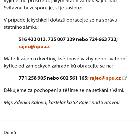
výjimečné prostředí, jakým Státní zámek Rájec nad
Svitavou bezesporu je, si je zaslouží.
V případě jakýchkoli dotazů obracejte se na správu
státního zámku:
516 432 013, 725 007 229 nebo 724 663 722;
rajec
@
npu.cz
Máte-li zájem o květiny, květinové vazby nebo svatební
kytice od zámeckých zahradníků obracejte se na:
771 258 905 nebo 602 561 165;
rajec
@
npu.cz
Děkujeme za pochopení a těšíme se na setkání s Vámi.
Mgr. Zdeňka Kalová, kastelánka SZ Rájec nad Svitavou
Domů