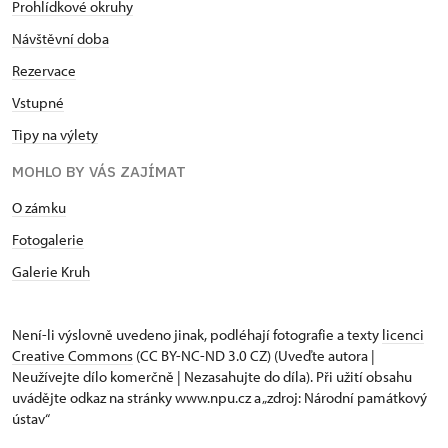
Prohlídkové okruhy
Návštěvní doba
Rezervace
Vstupné
Tipy na výlety
MOHLO BY VÁS ZAJÍMAT
O zámku
Fotogalerie
Galerie Kruh
Není-li výslovně uvedeno jinak, podléhají fotografie a texty
licenci
Creative Commons
(CC BY-NC-ND 3.0 CZ) (Uveďte autora |
Neužívejte dílo komerčně | Nezasahujte do díla). Při užití obsahu
uvádějte odkaz na stránky www.npu.cz a „zdroj: Národní památkový
ústav“