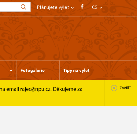
Plánujete výlet
CS
Fotogalerie
Tipy na výlet
 na email rajec@npu.cz. Děkujeme za
ZAVŘÍT