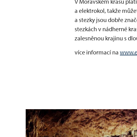
V Moravském krasu platí
a elektrokol, takže můžet
a stezky jsou dobře znač
stezkách v nádherné kras
zalesněnou krajinu s dlo
více informací na
www.e