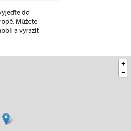
vyjeďte do
ropě. Můžete
obil a vyrazit
+
−