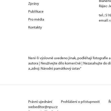
Blanens
Zprávy
Rájec-J
Publikace
tel.: 51
Pro média
email:
r
Kontakty
Není-li výslovně uvedeno jinak, podléhají fotografie a
autora | Neužívejte dílo komerčně | Nezasahujte do dí
a „zdroj: Národní památkový ústav“
Právní ujednání
Prohlášení o přístupnosti
Ř
webeditor@npu.cz