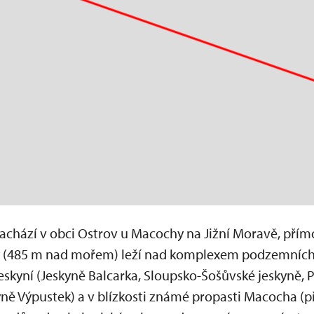
nachází v obci Ostrov u Macochy na Jižní Moravě, pří
y (485 m nad mořem) leží nad komplexem podzemních
skyní (Jeskyně Balcarka, Sloupsko-Šošůvské jeskyně, 
yně Výpustek) a v blízkosti známé propasti Macocha (př