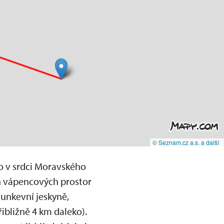
© Seznam.cz a.s. a další
mo v srdci Moravského
 vápencových prostor
Punkevní jeskyně,
ibližně 4 km daleko).