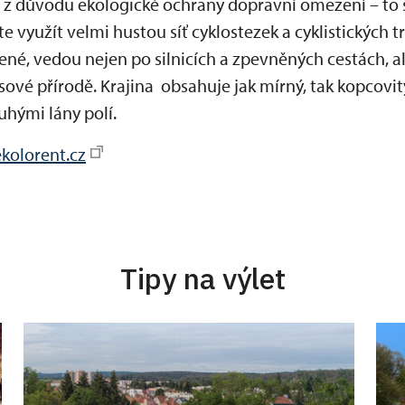
 z důvodu ekologické ochrany dopravní omezení – to s
e využít velmi hustou síť cyklostezek a cyklistických t
ené, vedou nejen po silnicích a zpevněných cestách, al
ové přírodě. Krajina obsahuje jak mírný, tak kopcovitý
uhými lány polí.
kolorent.cz
Tipy na výlet