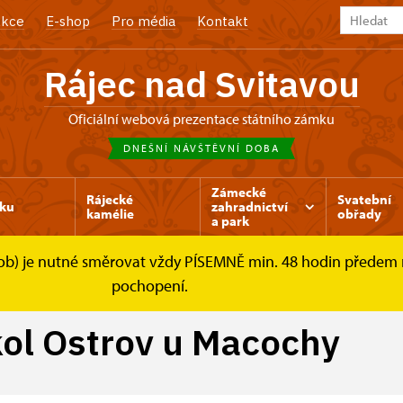
kce
E-shop
Pro média
Kontakt
Rájec nad Svitavou
Oficiální webová prezentace státního zámku
DNEŠNÍ NÁVŠTĚVNÍ DOBA
Zámecké
Rájecké
Svatební
ku
zahradnictví
kamélie
obřady
a park
osob) je nutné směrovat vždy PÍSEMNĚ min. 48 hodin předem
Půjčovna elektrokol Ostrov u Macochy
pochopení.
kol Ostrov u Macochy