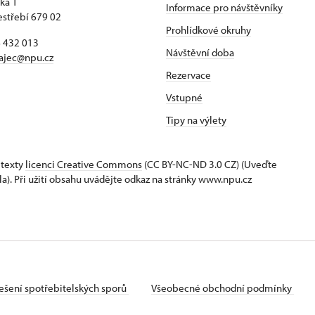
ká 1
Informace pro návštěvníky
estřebí 679 02
Prohlídkové okruhy
6 432 013
Návštěvní doba
ajec@npu.cz
Rezervace
Vstupné
Tipy na výlety
 texty
licenci Creative Commons
(CC BY-NC-ND 3.0 CZ) (Uveďte
la). Při užití obsahu uvádějte odkaz na stránky www.npu.cz
ešení spotřebitelských sporů
Všeobecné obchodní podmínky