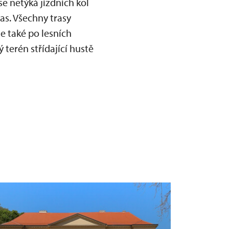
e netýká jízdních kol
ras. Všechny trasy
e také po lesních
 terén střídající hustě